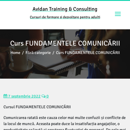
Skip
Avidan Training & Consulting
to
content
Cursuri de formare si dezvoltare pentru adulti
Curs FUNDAMENTELE COMUNICĂRII
Home
/
Fără categorie
/
Curs FUNDAMENTELE COMUNICĂRII
7 septembrie 2022
0
Cursul FUNDAMENTELE COMUNICĂRII
Comunicarea ratată este cauza celor mai multe confuzii și conflicte de
la locul de muncă. Aceasta poate duce la insatisfacția angajaților, o
productivitate scăzută și creșterea fluctuației de personal. De cele mai