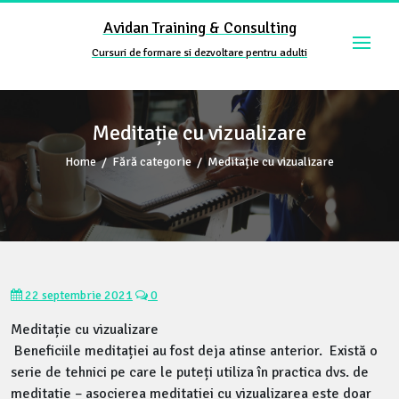
Skip
Avidan Training & Consulting
to
content
Cursuri de formare si dezvoltare pentru adulti
Meditație cu vizualizare
Home
/
Fără categorie
/
Meditație cu vizualizare
22 septembrie 2021
0
Meditație cu vizualizare
Beneficiile meditației au fost deja atinse anterior. Există o
serie de tehnici pe care le puteți utiliza în practica dvs. de
meditație – asocierea meditației cu vizualizarea este doar