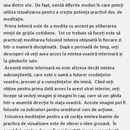
una dintre ele. De fapt, există diferite moduri în care puteți
utiliza vizualizarea pentru a crește potența practicii dvs. de
meditație.
Prima tehnică este de a medita cu accent pe eliberarea
minții de grijile cotidiene. Tot ce trebuie să faceți este să
practicați meditarea folosind tehnica obișnuită în fiecare zi
într-o manieră disciplinată. După o perioadă de timp, veți
descoperi că veți avea acces la mintea voastră interioară și
la gândurile sale.
Această minte interioară nu este altceva decât mintea
subconștientă, care este o sumă a tuturor credințelor
voastre, precum și a cunoștințelor din inimă. Când veți
obține pentru prima dată acces la acest strat interior, veți
începe să vedeți imagini și imagini în cap, care vă vor ghida
într-o anumită direcție în viața voastră. Aceste imagini pot fi
folosite ca indicatori pentru următorul curs de acțiune.
Folosirea meditației pentru a vă curăța mintea înainte de
practica de vizualizare este de obicei o idee grozavă. În