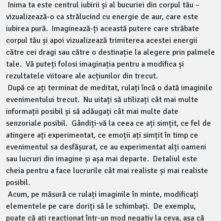
Inima ta este centrul iubirii și al bucuriei din corpul tău –
vizualizează-o ca strălucind cu energie de aur, care este
iubirea pură. Imaginează-ți această putere care străbate
corpul tău și apoi vizualizează trimiterea acestei energii
către cei dragi sau către o destinație la alegere prin palmele
tale. Vă puteți folosi imaginația pentru a modifica și
rezultatele viitoare ale acțiunilor din trecut.
După ce ați terminat de meditat, rulați încă o dată imaginile
evenimentului trecut. Nu uitați să utilizați cât mai multe
informații posibil și să adăugați cât mai multe date
senzoriale posibil. Gândiți-vă la ceea ce ați simțit, ce fel de
atingere ați experimentat, ce emoții ați simțit în timp ce
evenimentul sa desfășurat, ce au experimentat alți oameni
sau lucruri din imagine și așa mai departe. Detaliul este
cheia pentru a face lucrurile cât mai realiste și mai realiste
posibil.
Acum, pe măsură ce rulați imaginile în minte, modificați
elementele pe care doriți să le schimbați. De exemplu,
poate că ați reacționat într-un mod negativ la ceva, așa că