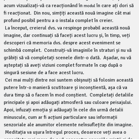
acum vizualizați-vă ca reacționând în
în care ați dori să
modul
fi reacționat. Din nou, simțiți această nouă imagine cât mai
profund posibil pentru a o instala complet în creier.
La început, creierul dvs. va respinge probabil această nouă
imagine, dar continuați să faceți acest lucru și, în timp, veți
descoperi că memoria dvs. despre acest eveniment se
schimbă complet. Construiți-vă imaginile în straturi și nu vă
grăbiți să vă completați scenele dintr-o dată. Așadar, nu vă
așteptați să aveți viziuni complet formate în cap după o
singură sesiune de a face acest lucru.
Cei mai mulți dintre noi suntem obișnuiți să folosim această
putere într-o manieră scutitoare și inconștientă, așa că va
dura timp să o facem în mod conștient. Completați detaliile
principale și apoi adăugați atmosferă sau culoare peisajului.
Apoi, infuzați emoția și adăugați în cele din urmă detalii
minuscule, cum ar fi acțiuni particulare sau informații
senzoriale ale anumitor elemente neînsuflețite din imagine.
Meditația va ușura întregul proces, deoarece veți avea o