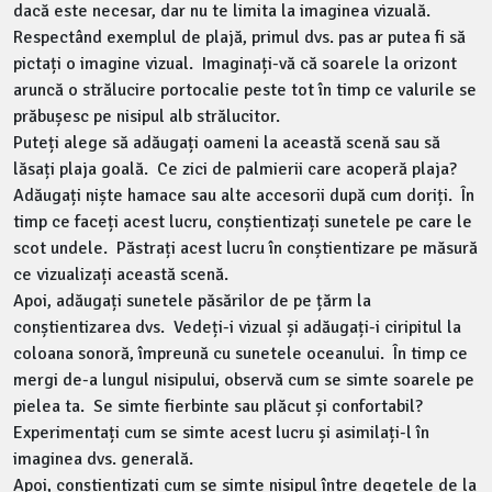
dacă este necesar, dar nu te limita la imaginea vizuală.
Respectând exemplul de plajă, primul dvs. pas ar putea fi să
pictați o imagine vizual. Imaginați-vă că soarele la orizont
aruncă o strălucire portocalie peste tot în timp ce valurile se
prăbușesc pe nisipul alb strălucitor.
Puteți alege să adăugați oameni la această scenă sau să
lăsați plaja goală. Ce zici de palmierii care acoperă plaja?
Adăugați niște hamace sau alte accesorii după cum doriți. În
timp ce faceți acest lucru, conștientizați sunetele pe care le
scot undele. Păstrați acest lucru în conștientizare pe măsură
ce vizualizați această scenă.
Apoi, adăugați sunetele păsărilor de pe țărm la
conștientizarea dvs. Vedeți-i vizual și adăugați-i ciripitul la
coloana sonoră, împreună cu sunetele oceanului. În timp ce
mergi de-a lungul nisipului, observă cum se simte soarele pe
pielea ta. Se simte fierbinte sau plăcut și confortabil?
Experimentați cum se simte acest lucru și asimilați-l în
imaginea dvs. generală.
Apoi, conștientizați cum se simte nisipul între degetele de la