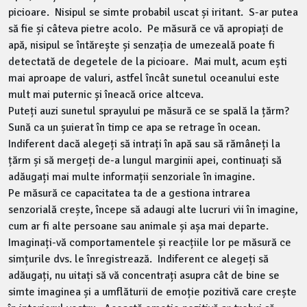
picioare. Nisipul se simte probabil uscat și iritant. S-ar putea
să fie și câteva pietre acolo. Pe măsură ce vă apropiați de
apă, nisipul se întărește și senzația de umezeală poate fi
detectată de degetele de la picioare. Mai mult, acum ești
mai aproape de valuri, astfel încât sunetul oceanului este
mult mai puternic și îneacă orice altceva.
Puteți auzi sunetul sprayului pe măsură ce se spală la țărm?
Sună ca un șuierat în timp ce apa se retrage în ocean.
Indiferent dacă alegeți să intrați în apă sau să rămâneți la
țărm și să mergeți de-a lungul marginii apei, continuați să
adăugați mai multe informații senzoriale în imagine.
Pe măsură ce capacitatea ta de a gestiona intrarea
senzorială crește, începe să adaugi alte lucruri vii în imagine,
cum ar fi alte persoane sau animale și așa mai departe.
Imaginați-vă comportamentele și reacțiile lor pe măsură ce
simțurile dvs. le înregistrează. Indiferent ce alegeți să
adăugați, nu uitați să vă concentrați asupra cât de bine se
simte imaginea și a umflăturii de emoție pozitivă care crește