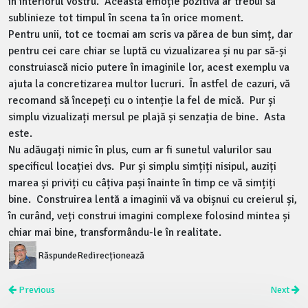
în interiorul vostru. Această emoție pozitivă ar trebui să
sublinieze tot timpul în scena ta în orice moment.
Pentru unii, tot ce tocmai am scris va părea de bun simț, dar
pentru cei care chiar se luptă cu vizualizarea și nu par să-și
construiască nicio putere în imaginile lor, acest exemplu va
ajuta la concretizarea multor lucruri. În astfel de cazuri, vă
recomand să începeți cu o intenție la fel de mică. Pur și
simplu vizualizați mersul pe plajă și senzația de bine. Asta
este.
Nu adăugați nimic în plus, cum ar fi sunetul valurilor sau
specificul locației dvs. Pur și simplu simțiți nisipul, auziți
marea și priviți cu câțiva pași înainte în timp ce vă simțiți
bine. Construirea lentă a imaginii vă va obișnui cu creierul și,
în curând, veți construi imagini complexe folosind mintea și
chiar mai bine, transformându-le în realitate.
Răspunde
Redirecționează
Previous
Next