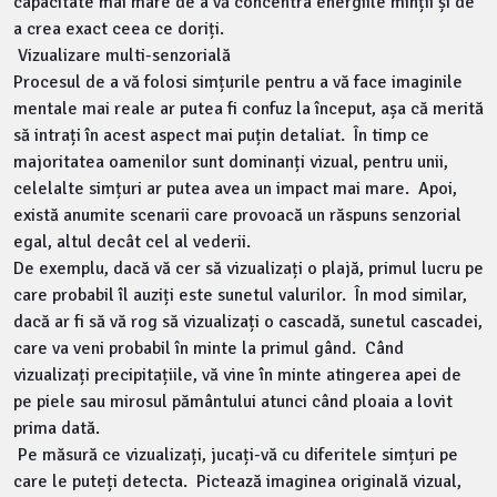
capacitate mai mare de a vă concentra energiile minții și de
a crea exact ceea ce doriți.
Vizualizare multi-senzorială
Procesul de a vă folosi simțurile pentru a vă face imaginile
mentale mai reale ar putea fi confuz la început, așa că merită
să intrați în acest aspect mai puțin detaliat. În timp ce
majoritatea oamenilor sunt dominanți vizual, pentru unii,
celelalte simțuri ar putea avea un impact mai mare. Apoi,
există anumite scenarii care provoacă un răspuns senzorial
egal, altul decât cel al vederii.
De exemplu, dacă vă cer să vizualizați o plajă, primul lucru pe
care probabil îl auziți este sunetul valurilor. În mod similar,
dacă ar fi să vă rog să vizualizați o cascadă, sunetul cascadei,
care va veni probabil în minte la primul gând. Când
vizualizați precipitațiile, vă vine în minte atingerea apei de
pe piele sau mirosul pământului atunci când ploaia a lovit
prima dată.
Pe măsură ce vizualizați, jucați-vă cu diferitele simțuri pe
care le puteți detecta. Pictează imaginea originală vizual,