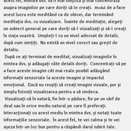
acest fel, mintea dvs. va fi mai liniștită și mai concentrată
asupra imaginilor pe care doriți să le creați.
de a face
Modul
acest lucru este meditând ca de obicei, dar terminând
meditația dvs. cu vizualizare. Înainte de meditație, alegeți
un subiect general pe care doriți să-l vizualizați și să-l creați
în viața voastră. Umpleți-l cu un nivel adecvat de detalii,
după cum simțiți. Nu există un nivel corect sau greșit de
detaliu.
După ce ați terminat de meditat, vizualizați imaginile în
mintea dvs. și adăugați câte detalii doriți. Concentrați-vă pe
a face aceste imagini cât mai reale posibil adăugând
informații senzoriale la aceste imagini și impactul
emoțional. Dacă nu reușiți să creați imagini vizuale, pur și
simplu folosiți vizualizarea pentru a vă vindeca.
Vizualizați-vă în natură, fie într-o pădure, fie pe un vârf de
deal sau în orice mediu natural pe care îl preferați.
Interacționați cu acest mediu în mintea dvs. și notați toate
informațiile senzoriale. În acest fel, te vei calma și te vei
așeza într-un loc bun pentru a răspândi darul iubirii tale.